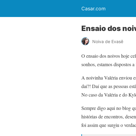
Casar.com
Ensaio dos noiv
Noiva de Evasê
O ensaio dos noivos hoje cel
sonhos, estamos dispostos a
A noivinha Valéria enviou em
daí?! Daí que as pessoas es
No caso da Valéria e do Kyld
Sempre digo aqui no blog qu
histórias de encontros, dese
foi assim que surgiu o verda