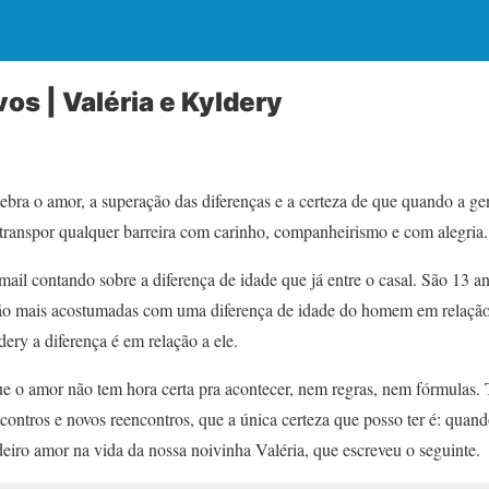
os | Valéria e Kyldery
ebra o amor, a superação das diferenças e a certeza de que quando a gen
 transpor qualquer barreira com carinho, companheirismo e com alegria.
ail contando sobre a diferença de idade que já entre o casal. São 13 a
tão mais acostumadas com uma diferença de idade do homem em relação 
ery a diferença é em relação a ele.
e o amor não tem hora certa pra acontecer, nem regras, nem fórmulas. 
ncontros e novos reencontros, que a única certeza que posso ter é: quando
deiro amor na vida da nossa noivinha Valéria, que escreveu o seguinte.