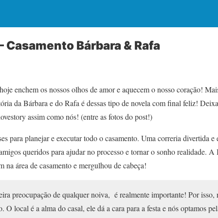
– Casamento Bárbara & Rafa
 hoje enchem os nossos olhos de amor e aquecem o nosso coração! Ma
stória da Bárbara e do Rafa é dessas tipo de novela com final feliz! Dei
lovestory assim como nós! (entre as fotos do post!)
s para planejar e executar todo o casamento. Uma correria divertida e 
migos queridos para ajudar no processo e tornar o sonho realidade. A 
am na área de casamento e mergulhou de cabeça!
eira preocupação de qualquer noiva, é realmente importante! Por isso,
o. O local é a alma do casal, ele dá a cara para a festa e nós optamos p