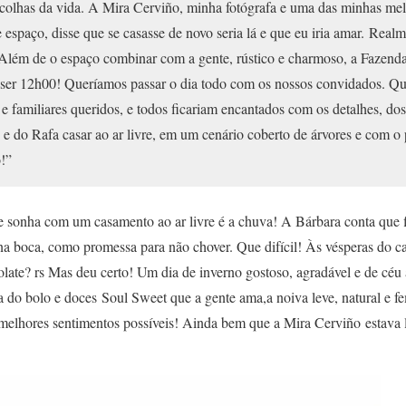
scolhas da vida. A Mira Cerviño, minha fotógrafa e uma das minhas mel
espaço, disse que se casasse de novo seria lá e que eu iria amar. Realme
 Além de o espaço combinar com a gente, rústico e charmoso, a Fazen
ser 12h00! Queríamos passar o dia todo com os nossos convidados. Qu
 familiares queridos, e todos ficariam encantados com os detalhes, dos 
o e do Rafa casar ao ar livre, em um cenário coberto de árvores e com o 
!”
e sonha com um casamento ao ar livre é a chuva! A Bárbara conta que
a boca, como promessa para não chover. Que difícil! Às vésperas do c
late? rs Mas deu certo! Um dia de inverno gostoso, agradável e de céu
a do bolo e doces Soul Sweet que a gente ama,a noiva leve, natural e f
 melhores sentimentos possíveis! Ainda bem que a Mira Cerviño estava l