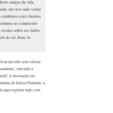
hores amigas da vida,
nte, não teve mais visitas
da combinou com o horário
eríamos ter a impressão
cavalos soltos aos lindos
pôr do sol. Bom, lá
 ficou um mês sem colocar
asamento, com toda a
 azul! A decoração em
eminina de beleza Puntuale, a
á para registrar tudo com