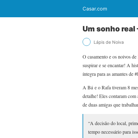
Casar.com
Um sonho real 
Lápis de Noiva
O casamento e os noivos de
suspirar e se encantar! A hi
íntegra para as amantes de #
A Bá e o Rafa tiveram 8 mese
detalhe! Eles contaram com a
de duas amigas que trabalh
“A decisão do local, prim
tempo necessário para iss