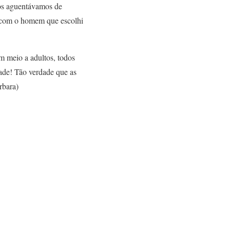
nos aguentávamos de
do com o homem que escolhi
em meio a adultos, todos
ade! Tão verdade que as
rbara)