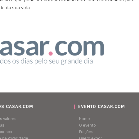
e da sua vida.
S CASAR.COM
EVENTO CASAR.COM
s valores
Home
ras
O evento
conosco
Edições
ca de Privacidade
Quero expor