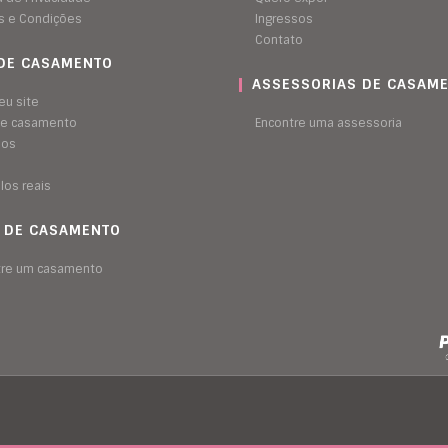
s e Condições
Ingressos
Contato
 DE CASAMENTO
ASSESSORIAS DE CASAM
eu site
 de casamento
Encontre uma assessoria
sos
los reais
A DE CASAMENTO
tre um casamento