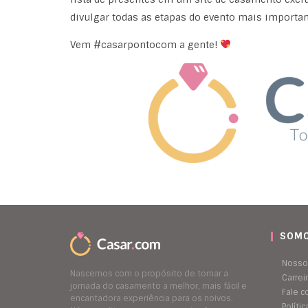
divulgar todas as etapas do evento mais important
Vem #casarpontocom a gente!
SOMO
Nosso
Nascemos com o propósito de tornar a
Carrei
jornada do casamento a melhor, mais fácil e
Fale 
encantadora experiência para os noivos.
Políti