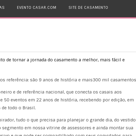
AS
EVENTO CASAR.COM
SITE DE CASAMENTO
 de tornar a jornada do casamento a melhor, mais fácil e
mos referência: são 9 anos de história e mais300 mil casamentos
neiro e de referência nacional, que conecta os casais aos
 50 eventos em 22 anos de história, recebendo por edição, em
de todo o Brasil.
pirador, tudo o que precisa para planejar o grande dia, do vestido
o segmento em nossa vitrine de assessores e ainda montar sua
usivo e que pode ser compartilhado com seus convidados para