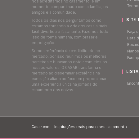
Nós acreditamos no casamento: é um
Termo
momento compartilhado com a família, os
amigos e a comunidade.
SITE
Todos os dias nos perguntamos como
estamos tornando a vida dos casais mais
fácil, divertida e fascinante. Fazemos tudo
Faça s
isso de forma humana, com prazer e
Lista
empolgação.
Recur
Somos referência de credibilidade no
Planos
mercado, por isso reunimos os melhores
Exemp
parceiros e buscamos dividir com eles os
nossos valores. O CASAR transforma o
LIST
mercado ao disseminar excelência na
execução aliada ao foco em proporcionar
Encon
uma experiência única na jornada do
casamento dos noivos.
Casar.com - Inspirações reais para o seu casamento