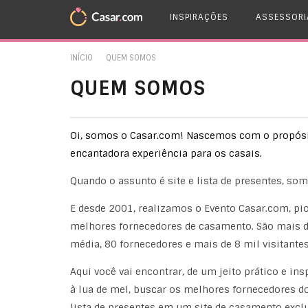
INSPIRAÇÕES
ASSESSORI
INÍCIO
QUEM SOMOS
QUEM SOMOS
Oi, somos o Casar.com! Nascemos com o propósito
encantadora experiência para os casais.
Quando o assunto é site e lista de presentes, so
E desde 2001, realizamos o Evento Casar.com, pio
melhores fornecedores de casamento. São mais de
média, 80 fornecedores e mais de 8 mil visitantes 
Aqui você vai encontrar, de um jeito prático e ins
à lua de mel, buscar os melhores fornecedores d
lista de presentes em um site de casamento excl