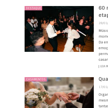
60 
DESTAQUE
eta
28/01
Músic
momen
Da en
emoçõ
perma
casam
LEIA 
Qua
CASAMENTOS
17/01
Organ
mesmo
tanta