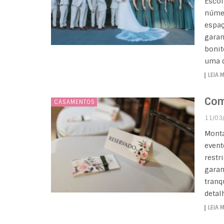
Escol
númer
espaç
garan
bonit
uma d
LEIA 
Com
CASAMENTOS
11/03
Monta
event
restr
garan
tranq
detal
LEIA 