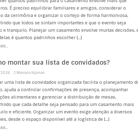
her quantos padrinhos para o casamento envolve mais que
os. É preciso equilibrar familiares e amigos, considerar o
o da cerimônia e organizar o cortejo de forma harmoniosa,
tindo que todos se sintam importantes e que o evento seja
o e tranquilo. Planejar um casamento envolve muitas decisões, 
elas é quantos padrinhos escolher […]
MAIS…
o montar sua lista de convidados?
/2026
Marcela Kipman
r uma lista de convidados organizada facilita o planejamento d
o, ajuda a controlar confirmações de presença, acompanhar
ições alimentares e gerenciar a distribuição de mesas,
tindo que cada detalhe seja pensado para um casamento mais
uilo e eficiente. Organizar um evento exige atenção a diversos
hes, desde o espaço disponível até a logística de […]
MAIS…