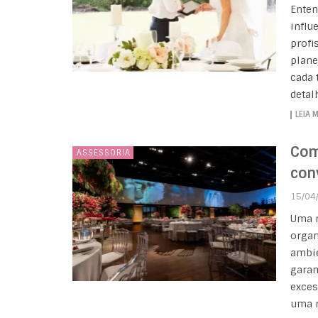
Enten
influ
profi
plane
cada 
detal
LEIA 
Com
ASSESSORIA
con
15/04
Uma r
organ
ambie
garan
exces
uma r