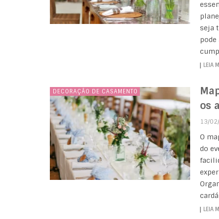
essen
plane
seja 
pode 
cumpr
LEIA 
Map
DECORAÇÃO DE CASAMENTO
os 
13/02
O map
do ev
facil
exper
Organ
cardá
LEIA 