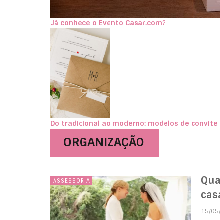
Já conhece o Evento Casar.com?
Do tradicional ao moderno: modelos de convit
ORGANIZAÇÃO
Qua
ASSESSORIA
cas
15/05