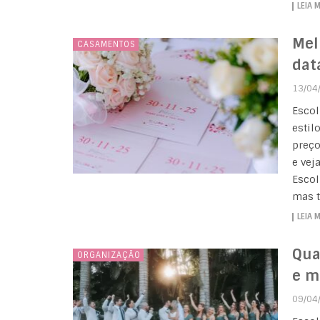
LEIA 
Mel
CASAMENTOS
dat
13/04
Escol
estil
preço
e vej
Escol
mas t
LEIA 
Qua
ORGANIZAÇÃO
e m
09/04