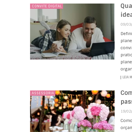
Qua
CONVITE DIGITAL
ide
09/03
Defin
plane
convi
prati
plane
organ
LEIA 
Com
ASSESSORIA
pas
19/02
Como 
orçam