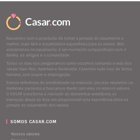
Nascemos com o propósito de tornar a jornada do casamento a
melhor, mais fácil e encantadora experiência para os noivos. Nós
acreditamos no casamento: é um momento compartilhado com a
família, os amigos e a comunidade.
Todos os dias nos perguntamos como estamos tornando a vida dos
casais mais fácil, divertida e fascinante. Fazemos tudo isso de forma
humana, com prazer e empolgação.
Somos referência de credibilidade no mercado, por isso reunimos os
melhores parceiros e buscamos dividir com eles os nossos valores.
O CASAR transforma o mercado ao disseminar excelência na
execução aliada ao foco em proporcionar uma experiência única na
jornada do casamento dos noivos.
SOMOS CASAR.COM
Nossos valores