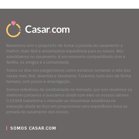
Nascemos com o propósito de tornar a jornada do casamento a
melhor, mais fácil e encantadora experiência para os noivos. Nós
acreditamos no casamento: é um momento compartilhado com a
família, os amigos e a comunidade.
Todos os dias nos perguntamos como estamos tornando a vida dos
casais mais fácil, divertida e fascinante. Fazemos tudo isso de forma
humana, com prazer e empolgação.
Somos referência de credibilidade no mercado, por isso reunimos os
melhores parceiros e buscamos dividir com eles os nossos valores.
O CASAR transforma o mercado ao disseminar excelência na
execução aliada ao foco em proporcionar uma experiência única na
jornada do casamento dos noivos.
SOMOS CASAR.COM