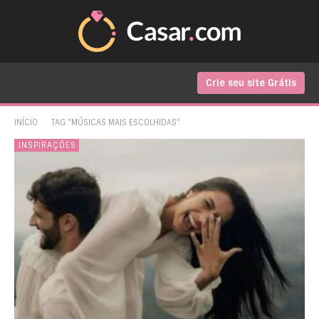
Crie seu site Grátis
INÍCIO
TAG "MÚSICAS MAIS ESCOLHIDAS"
INSPIRAÇÕES