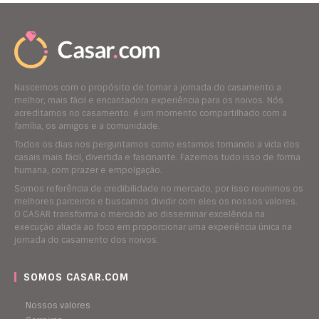
Nascemos com o propósito de tornar a jornada do casamento a
melhor, mais fácil e encantadora experiência para os noivos. Nós
acreditamos no casamento: é um momento compartilhado com a
família, os amigos e a comunidade.
Todos os dias nos perguntamos como estamos tornando a vida dos
casais mais fácil, divertida e fascinante. Fazemos tudo isso de forma
humana, com prazer e empolgação.
Somos referência de credibilidade no mercado, por isso reunimos os
melhores parceiros e buscamos dividir com eles os nossos valores.
O CASAR transforma o mercado ao disseminar excelência na
execução aliada ao foco em proporcionar uma experiência única na
jornada do casamento dos noivos.
SOMOS CASAR.COM
Nossos valores