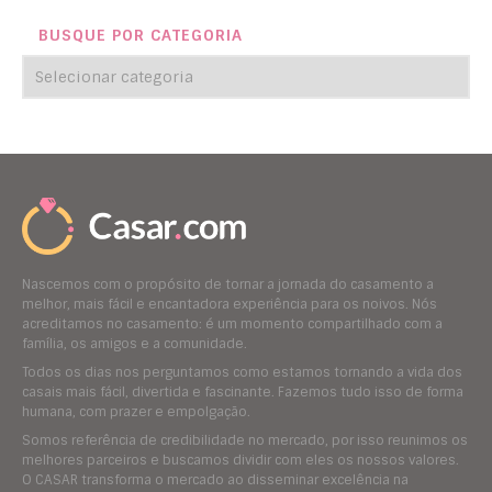
BUSQUE POR CATEGORIA
Nascemos com o propósito de tornar a jornada do casamento a
melhor, mais fácil e encantadora experiência para os noivos. Nós
acreditamos no casamento: é um momento compartilhado com a
família, os amigos e a comunidade.
Todos os dias nos perguntamos como estamos tornando a vida dos
casais mais fácil, divertida e fascinante. Fazemos tudo isso de forma
humana, com prazer e empolgação.
Somos referência de credibilidade no mercado, por isso reunimos os
melhores parceiros e buscamos dividir com eles os nossos valores.
O CASAR transforma o mercado ao disseminar excelência na