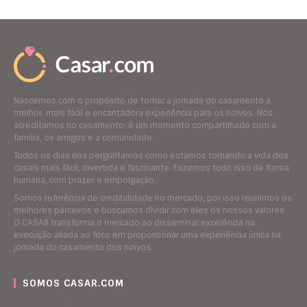
Nascemos com o propósito de tornar a jornada do casamento a
melhor, mais fácil e encantadora experiência para os noivos. Nós
acreditamos no casamento: é um momento compartilhado com a
família, os amigos e a comunidade.
Todos os dias nos perguntamos como estamos tornando a vida dos
casais mais fácil, divertida e fascinante. Fazemos tudo isso de forma
humana, com prazer e empolgação.
Somos referência de credibilidade no mercado, por isso reunimos os
melhores parceiros e buscamos dividir com eles os nossos valores.
O CASAR transforma o mercado ao disseminar excelência na
execução aliada ao foco em proporcionar uma experiência única na
jornada do casamento dos noivos.
SOMOS CASAR.COM