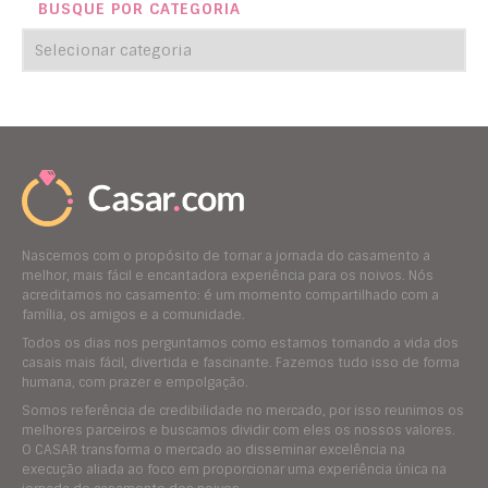
BUSQUE POR CATEGORIA
Nascemos com o propósito de tornar a jornada do casamento a
melhor, mais fácil e encantadora experiência para os noivos. Nós
acreditamos no casamento: é um momento compartilhado com a
família, os amigos e a comunidade.
Todos os dias nos perguntamos como estamos tornando a vida dos
casais mais fácil, divertida e fascinante. Fazemos tudo isso de forma
humana, com prazer e empolgação.
Somos referência de credibilidade no mercado, por isso reunimos os
melhores parceiros e buscamos dividir com eles os nossos valores.
O CASAR transforma o mercado ao disseminar excelência na
execução aliada ao foco em proporcionar uma experiência única na