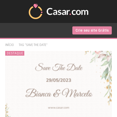
Crie seu site Grátis
INÍCIO
TAG "SAVE THE DATE"
DESTAQUE