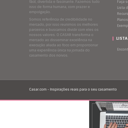
fácil, divertida e fascinante. Fazemos tudo
Faça s
isso de forma humana, com prazer e
Lista
empolgação.
Recur
Somos referência de credibilidade no
Planos
mercado, por isso reunimos os melhores
Exemp
parceiros e buscamos dividir com eles os
nossos valores. O CASAR transforma o
LIST
mercado ao disseminar excelência na
execução aliada ao foco em proporcionar
Encon
uma experiência única na jornada do
casamento dos noivos.
Casar.com - Inspirações reais para o seu casamento