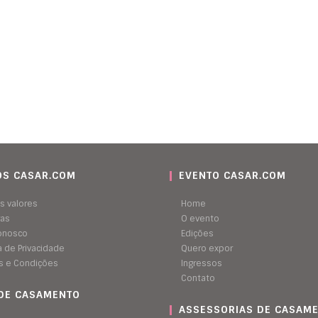
S CASAR.COM
EVENTO CASAR.COM
s valores
Home
ras
O evento
conosco
Edições
ca de Privacidade
Quero expor
s e Condições
Ingressos
Contato
 DE CASAMENTO
ASSESSORIAS DE CASAM