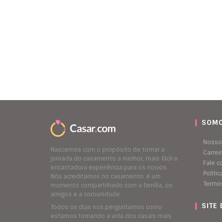
SOMO
Nosso
Nascemos com o propósito de tornar a
Carrei
jornada do casamento a melhor, mais fácil e
Fale 
encantadora experiência para os noivos.
Políti
Nós acreditamos no casamento: é um
Termo
momento compartilhado com a família, os
amigos e a comunidade.
SITE
Todos os dias nos perguntamos como
estamos tornando a vida dos casais mais