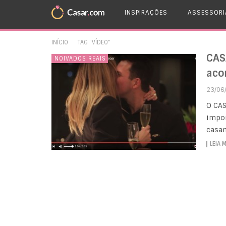
INSPIRAÇÕES
ASSESSORI
INÍCIO
TAG "VÍDEO"
CAS
NOIVADOS REAIS
aco
23/06
O CAS
impor
casam
LEIA 