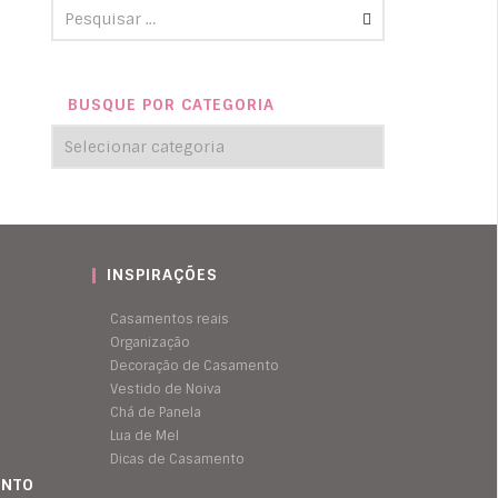
BUSQUE POR CATEGORIA
INSPIRAÇÕES
Casamentos reais
Organização
Decoração de Casamento
Vestido de Noiva
Chá de Panela
Lua de Mel
Dicas de Casamento
ENTO