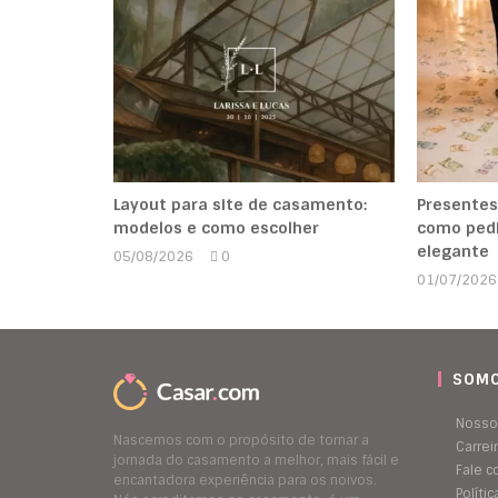
Layout para site de casamento:
Presentes
modelos e como escolher
como pedi
elegante
05/08/2026
0
Marcela
01/07/2026
Kipman
SOMO
Nosso
Nascemos com o propósito de tornar a
Carrei
jornada do casamento a melhor, mais fácil e
Fale 
encantadora experiência para os noivos.
Políti