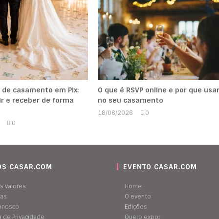
 de casamento em Pix:
O que é RSVP online e por que usa
r e receber de forma
no seu casamento
18/06/2026
0
Marcela
0
Kipman
Marcela
Kipman
S CASAR.COM
EVENTO CASAR.COM
s valores
Home
ras
O evento
conosco
Edições
ca de Privacidade
Quero expor