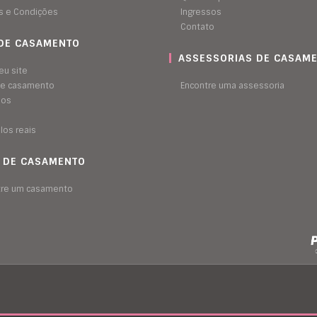
s e Condições
Ingressos
Contato
 DE CASAMENTO
ASSESSORIAS DE CASAM
eu site
 de casamento
Encontre uma assessoria
sos
los reais
A DE CASAMENTO
tre um casamento