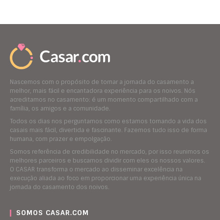
Nascemos com o propósito de tornar a jornada do casamento a
melhor, mais fácil e encantadora experiência para os noivos. Nós
acreditamos no casamento: é um momento compartilhado com a
família, os amigos e a comunidade.
Todos os dias nos perguntamos como estamos tornando a vida dos
casais mais fácil, divertida e fascinante. Fazemos tudo isso de forma
humana, com prazer e empolgação.
Somos referência de credibilidade no mercado, por isso reunimos os
melhores parceiros e buscamos dividir com eles os nossos valores.
O CASAR transforma o mercado ao disseminar excelência na
execução aliada ao foco em proporcionar uma experiência única na
jornada do casamento dos noivos.
SOMOS CASAR.COM