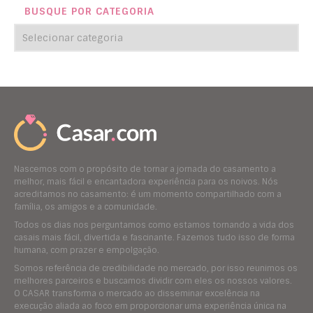
BUSQUE POR CATEGORIA
Nascemos com o propósito de tornar a jornada do casamento a
melhor, mais fácil e encantadora experiência para os noivos. Nós
acreditamos no casamento: é um momento compartilhado com a
família, os amigos e a comunidade.
Todos os dias nos perguntamos como estamos tornando a vida dos
casais mais fácil, divertida e fascinante. Fazemos tudo isso de forma
humana, com prazer e empolgação.
Somos referência de credibilidade no mercado, por isso reunimos os
melhores parceiros e buscamos dividir com eles os nossos valores.
O CASAR transforma o mercado ao disseminar excelência na
execução aliada ao foco em proporcionar uma experiência única na