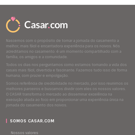
Nascemos com o propósito de tornar a jornada do casamento a
melhor, mais fácil e encantadora experiência para os noivos. Nós
acreditamos no casamento: é um momento compartilhado com a
família, os amigos e a comunidade.
Todos os dias nos perguntamos como estamos tornando a vida dos
casais mais fácil, divertida e fascinante. Fazemos tudo isso de forma
humana, com prazer e empolgação.
Somos referência de credibilidade no mercado, por isso reunimos os
melhores parceiros e buscamos dividir com eles os nossos valores.
O CASAR transforma o mercado ao disseminar excelência na
execução aliada ao foco em proporcionar uma experiência única na
jornada do casamento dos noivos.
SOMOS CASAR.COM
Nossos valores