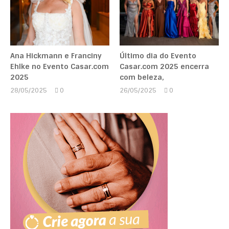
Ana Hickmann e Franciny
Último dia do Evento
Ehlke no Evento Casar.com
Casar.com 2025 encerra
2025
com beleza,
28/05/2025
0
26/05/2025
0
Marcela
Marcela
Kipman
Kipman