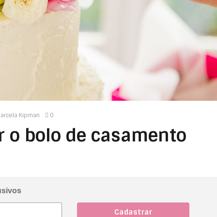
arcela Kipman
0
r o bolo de casamento
s
usivos