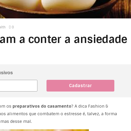
alth
0
am a conter a ansiedade
usivos
com os
preparativos do casamento
? A dica Fashion &
nos alimentos que combatem o estresse é, talvez, a forma
omas desse mal.