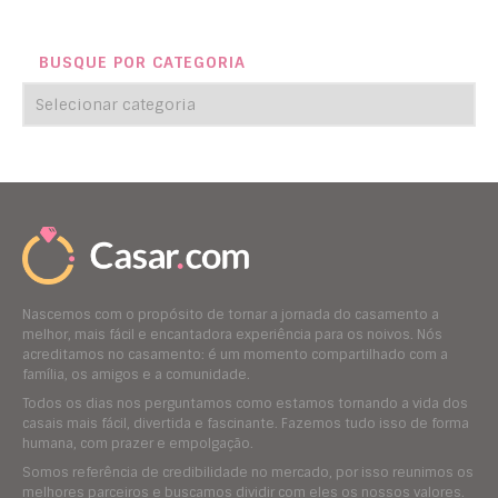
BUSQUE POR CATEGORIA
Nascemos com o propósito de tornar a jornada do casamento a
melhor, mais fácil e encantadora experiência para os noivos. Nós
acreditamos no casamento: é um momento compartilhado com a
família, os amigos e a comunidade.
Todos os dias nos perguntamos como estamos tornando a vida dos
casais mais fácil, divertida e fascinante. Fazemos tudo isso de forma
humana, com prazer e empolgação.
Somos referência de credibilidade no mercado, por isso reunimos os
melhores parceiros e buscamos dividir com eles os nossos valores.