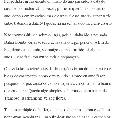
Fui pedida em casamento em maio do ano passado, a data do
casamento mudou várias vezes, primeiro queríamos no fim do
ano, depois em fevereiro, mas o carnaval esse ano foi super tarde
então batemos a data 5/4 que seria na semana do meu aniversário.
Não tivemos dúvida sobre o lugar, pois eu tinha ido à pousada
Bahia Bonita várias vezes e achava lá o lugar perfeito. Além do
Sol, dono da pousada, ser amigo do meu marido há alguns
anos… isso facilitou muito toda a preparação.
Quase todas as referências da decoração vieram do pinterest e de
blogs de casamento, como o “Say I do”. Como eu amo fazer
pesquisa, foi prazeroso salvar as imagens e eu sabia muito bem o
que eu queria. Queria algo simples e charmoso, com a cara de
Trancoso. Basicamente velas e flores.
Tanto o cardápio do buffet, quanto os docinhos foram escolhidos
por e-mail, acredita? Eu não fiz degustação de nada. Foi tudo na