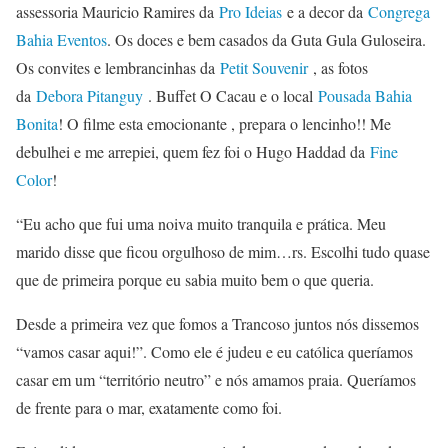
assessoria Mauricio Ramires da
Pro Ideias
e a decor da
Congrega
Bahia Eventos
. Os doces e bem casados da Guta Gula Guloseira.
Os convites e lembrancinhas da
Petit Souvenir
, as fotos
da
Debora Pitanguy
. Buffet O Cacau e o local
Pousada Bahia
Bonita
! O filme esta emocionante , prepara o lencinho!! Me
debulhei e me arrepiei, quem fez foi o Hugo Haddad da
Fine
Color
!
“Eu acho que fui uma noiva muito tranquila e prática. Meu
marido disse que ficou orgulhoso de mim…rs. Escolhi tudo quase
que de primeira porque eu sabia muito bem o que queria.
Desde a primeira vez que fomos a Trancoso juntos nós dissemos
“vamos casar aqui!”. Como ele é judeu e eu católica queríamos
casar em um “território neutro” e nós amamos praia. Queríamos
de frente para o mar, exatamente como foi.