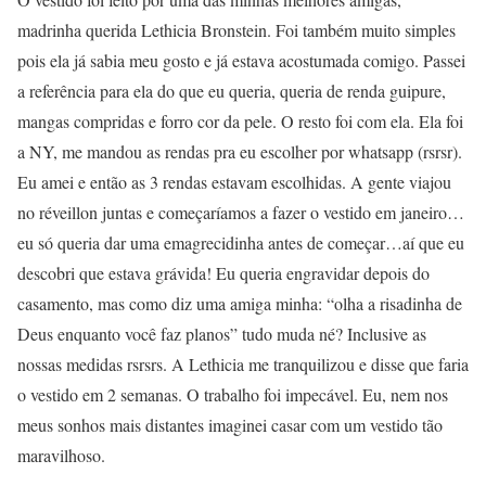
madrinha querida Lethicia Bronstein. Foi também muito simples
pois ela já sabia meu gosto e já estava acostumada comigo. Passei
a referência para ela do que eu queria, queria de renda guipure,
mangas compridas e forro cor da pele. O resto foi com ela. Ela foi
a NY, me mandou as rendas pra eu escolher por whatsapp (rsrsr).
Eu amei e então as 3 rendas estavam escolhidas. A gente viajou
no réveillon juntas e começaríamos a fazer o vestido em janeiro…
eu só queria dar uma emagrecidinha antes de começar…aí que eu
descobri que estava grávida! Eu queria engravidar depois do
casamento, mas como diz uma amiga minha: “olha a risadinha de
Deus enquanto você faz planos” tudo muda né? Inclusive as
nossas medidas rsrsrs. A Lethicia me tranquilizou e disse que faria
o vestido em 2 semanas. O trabalho foi impecável. Eu, nem nos
meus sonhos mais distantes imaginei casar com um vestido tão
maravilhoso.