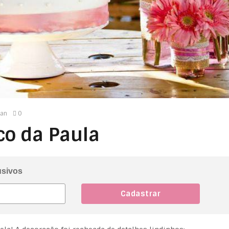
man
0
co da Paula
usivos