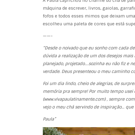
A Paula caprichou no charme do chá de pane
máquina de escrever, livros, gaiolas, garr
fofos e todos esses mimos que deixam uma 
escolheu uma paleta de cores que está super
——-
“Desde o noivado que eu sonho com cada det
dúvida a realização de um dos desejos mais
planejado, projetado….sozinha eu não fiz e ne
verdade. Deus presenteou o meu caminho co
Foi um dia lindo, cheio de alegrias, de surpr
memória pra sempre! Por muito tempo usei o
(www.vivapaulatinamente.com) , sempre compa
vejo o meu chá servindo de inspiração… que c
Paula”