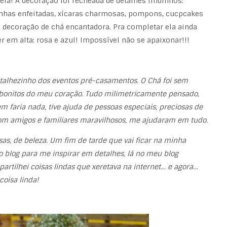
la! A decoração foi recheada de detalhes lindinhos:
afinhas enfeitadas, xícaras charmosas, pompons, cucpcakes
decoração de chá encantadora. Pra completar ela ainda
 em alta: rosa e azul! Impossível não se apaixonar!!!
alhezinho dos eventos pré-casamentos. O Chá foi sem
 bonitos do meu coração. Tudo milimetricamente pensado,
m faria nada, tive ajuda de pessoas especiais, preciosas de
m amigos e familiares maravilhosos, me ajudaram em tudo.
esas, de beleza. Um fim de tarde que vai ficar na minha
 blog para me inspirar em detalhes, lá no meu blog
rtilhei coisas lindas que xeretava na internet… e agora…
oisa linda!