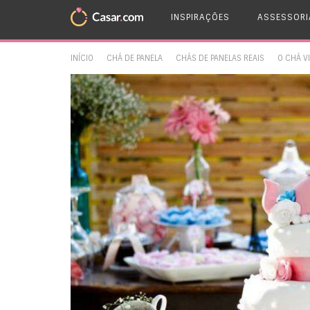
INSPIRAÇÕES
ASSESSORI
INÍCIO
CHÁ DE PANELA
CHÁS DE PANELAS REAIS
O CHÁ V