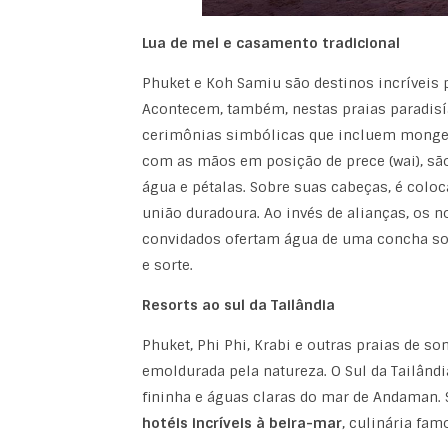
Lua de mel e casamento tradicional
Phuket e Koh Samiu são destinos incríveis 
Acontecem, também, nestas praias paradis
cerimônias simbólicas que incluem monges 
com as mãos em posição de prece (wai), sã
água e pétalas. Sobre suas cabeças, é colo
união duradoura. Ao invés de alianças, os n
convidados ofertam água de uma concha sob
e sorte.
Resorts ao sul da Tailândia
Phuket, Phi Phi, Krabi e outras praias de s
emoldurada pela natureza. O Sul da Tailândi
fininha e águas claras do mar de Andaman. 
hotéis incríveis à beira-mar
, culinária fam