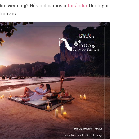
ion wedding
? Nós indicamos a
Tailândia
. Um lugar
rativos.