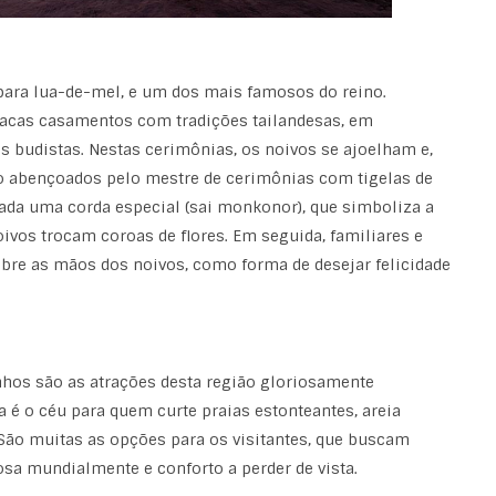
para lua-de-mel, e um dos mais famosos do reino.
íacas casamentos com tradições tailandesas, em
budistas. Nestas cerimônias, os noivos se ajoelham e,
o abençoados pelo mestre de cerimônias com tigelas de
cada uma corda especial (sai monkonor), que simboliza a
oivos trocam coroas de flores. Em seguida, familiares e
re as mãos dos noivos, como forma de desejar felicidade
onhos são as atrações desta região gloriosamente
a é o céu para quem curte praias estonteantes, areia
São muitas as opções para os visitantes, que buscam
osa mundialmente e conforto a perder de vista.