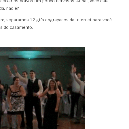
ixar os noivos um pouco nervosos. Afinal, você está
a, não é?
gre, separamos 12 gifs engraçados da internet para você
es do casamento: