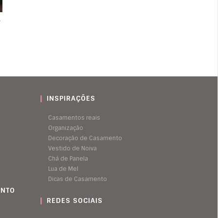
r
INSPIRAÇÕES
Casamentos reais
Organização
Decoração de Casamento
Vestido de Noiva
Chá de Panela
Lua de Mel
Dicas de Casamento
ENTO
REDES SOCIAIS