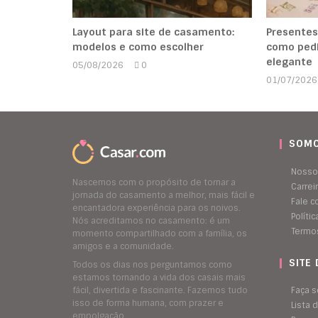
Layout para site de casamento:
Presentes
modelos e como escolher
como pedi
elegante
05/08/2026
0
Marcela
01/07/2026
Kipman
SOMO
Nosso
Nascemos com o propósito de tornar a
Carrei
jornada do casamento a melhor, mais fácil e
Fale 
encantadora experiência para os noivos.
Políti
Nós acreditamos no casamento: é um
Termo
momento compartilhado com a família, os
amigos e a comunidade.
SITE
Todos os dias nos perguntamos como
estamos tornando a vida dos casais mais
fácil, divertida e fascinante. Fazemos tudo
Faça s
isso de forma humana, com prazer e
Lista
empolgação.