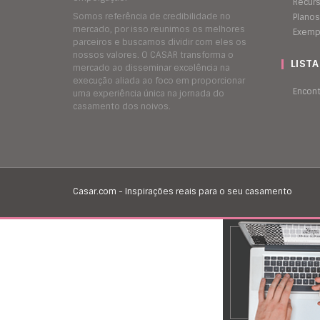
Recur
Somos referência de credibilidade no
Planos
mercado, por isso reunimos os melhores
Exemp
parceiros e buscamos dividir com eles os
nossos valores. O CASAR transforma o
LIST
mercado ao disseminar excelência na
execução aliada ao foco em proporcionar
Encon
uma experiência única na jornada do
casamento dos noivos.
Casar.com - Inspirações reais para o seu casamento