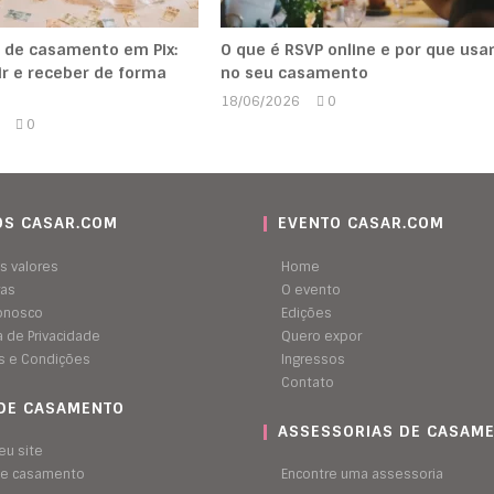
 de casamento em Pix:
O que é RSVP online e por que usa
r e receber de forma
no seu casamento
18/06/2026
0
Marcela
0
Kipman
Marcela
Kipman
S CASAR.COM
EVENTO CASAR.COM
s valores
Home
ras
O evento
conosco
Edições
ca de Privacidade
Quero expor
s e Condições
Ingressos
Contato
 DE CASAMENTO
ASSESSORIAS DE CASAM
eu site
 de casamento
Encontre uma assessoria