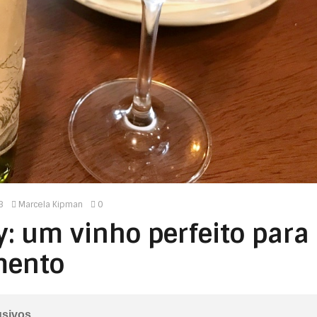
8
Marcela Kipman
0
 um vinho perfeito para
mento
usivos