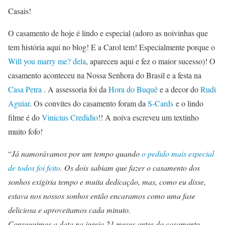
Casais!
O casamento de hoje é lindo e especial (adoro as noivinhas que
tem história aqui no blog! E a Carol tem! Especialmente porque o
Will you marry me? dela
, apareceu aqui e fez o maior sucesso)! O
casamento aconteceu na Nossa Senhora do Brasil e a festa na
Casa Petra
. A assessoria foi da
Hora do Buquê
e a decor do
Rudi
Aguiar
. Os convites do casamento foram da
S-Cards
e o lindo
filme é do
Vinicius Credidio
!! A noiva escreveu um textinho
muito fofo!‎
“
Já namorávamos por um tempo quando
o pedido mais especial
de todos foi feito
. Os dois sabiam que fazer o casamento dos
sonhos exigiria tempo e muita dedicação, mas, como eu disse,
estava nos nossos sonhos então encaramos como uma fase
deliciosa e aproveitamos cada minuto.
Conseguimos a data na igreja 21 meses antes do casamento.