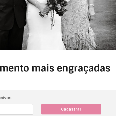
samento mais engraçadas
usivos