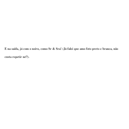
E na saída, já com o noivo, como Sr & Sra! (Já falei que amo foto preto e branca, não
custa repetir né?).