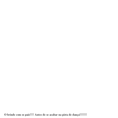
O brinde com os pais!!!! Antes de se acabar na pista de dança!!!!!!!