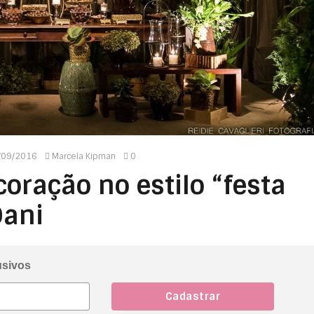
/09/2016
Marcela Kipman
0
ração no estilo “festa
Dani
usivos