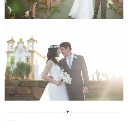
…………………………………..
♥
……………………………
……..