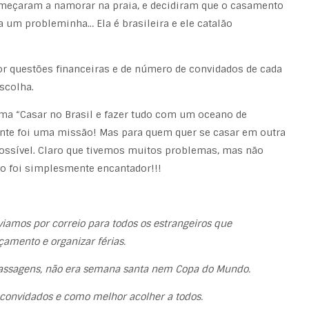
omeçaram a namorar na praia, e decidiram que o casamento
a um probleminha… Ela é brasileira e ele catalão
 por questões financeiras e de número de convidados de cada
scolha.
ma “Casar no Brasil e fazer tudo com um oceano de
ente foi uma missão! Mas para quem quer se casar em outra
possível. Claro que tivemos muitos problemas, mas não
ado foi simplesmente encantador!!!
iamos por correio para todos os estrangeiros que
çamento e organizar férias.
passagens, não era semana santa nem Copa do Mundo.
onvidados e como melhor acolher a todos.