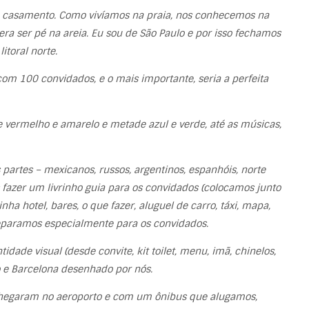
 o casamento. Como vivíamos na praia, nos conhecemos na
era ser pé na areia. Eu sou de São Paulo e por isso fechamos
itoral norte.
m 100 convidados, e o mais importante, seria a perfeita
ermelho e amarelo e metade azul e verde, até as músicas,
artes – mexicanos, russos, argentinos, espanhóis, norte
 fazer um livrinho guia para os convidados (colocamos junto
nha hotel, bares, o que fazer, aluguel de carro, táxi, mapa,
paramos especialmente para os convidados.
de visual (desde convite, kit toilet, menu, imã, chinelos,
o e Barcelona desenhado por nós.
 chegaram no aeroporto e com um ônibus que alugamos,