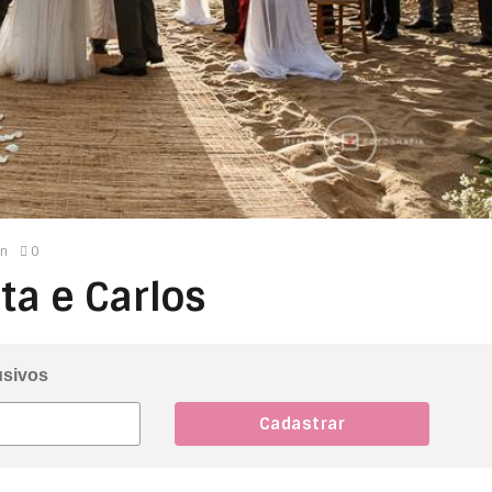
n
0
a e Carlos
usivos