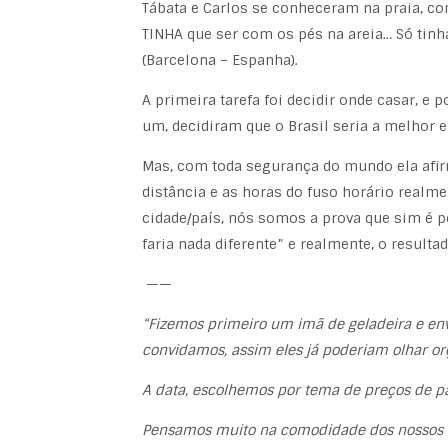
Tábata e Carlos se conheceram na praia, c
TINHA que ser com os pés na areia… Só tinh
(Barcelona – Espanha).
A primeira tarefa foi decidir onde casar, e
um, decidiram que o Brasil seria a melhor e
Mas, com toda segurança do mundo ela afir
distância e as horas do fuso horário realm
cidade/país, nós somos a prova que sim é 
faria nada diferente” e realmente, o result
——
“Fizemos primeiro um imã de geladeira e env
convidamos, assim eles já poderiam olhar or
A data, escolhemos por tema de preços de 
Pensamos muito na comodidade dos nossos c