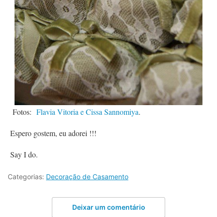
Fotos:
Flavia Vitoria e Cissa Sannomiya
.
Espero gostem, eu adorei !!!
Say I do.
Categorias:
Decoração de Casamento
Deixar um comentário