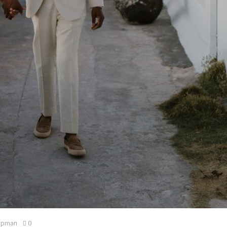
Kipman
0