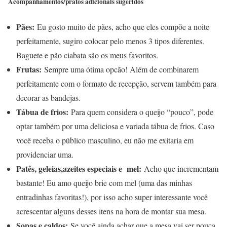
Acompanhamentos/pratos adicionais sugeridos
Pães:
Eu gosto muito de pães, acho que eles compõe a noite
perfeitamente, sugiro colocar pelo menos 3 tipos diferentes.
Baguete e pão ciabata são os meus favoritos.
Frutas:
Sempre uma ótima opcão! Além de combinarem
perfeitamente com o formato de recepção, servem também para
decorar as bandejas.
Tábua de frios:
Para quem considera o queijo “pouco”, pode
optar também por uma deliciosa e variada tábua de frios. Caso
você receba o público masculino, eu não me exitaria em
providenciar uma.
Patês, geleias,azeites especiais e mel:
Acho que incrementam
bastante! Eu amo queijo brie com mel (uma das minhas
entradinhas favoritas!), por isso acho super interessante você
acrescentar alguns desses itens na hora de montar sua mesa.
Sopas e caldos:
Se você ainda achar que a mesa vai ser pouca,