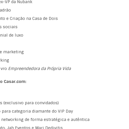
 ex-VP da Nubank
padrão
to e Criação na Casa de Dois
s sociais
nial de luxo
e marketing
rking
ivro
Empreendedora da Própria Vida
o Casar.com:
s (exclusivo para convidados)
 para categoria diamante do VIP Day
r networking de forma estratégica e autêntica
to, Jah Eventos e Mari Dedivitis