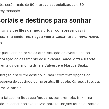
do, serão mais de
80 marcas especializadas
e
50
programação.
oriais e destinos para sonhar
icionais
desfiles de moda bridal
, com presenças já
o
Martha Medeiros, Flayza Vieira, Casamarela, Nova Noiva,
os
.
 Quem assina parte da ambientação do evento são os
ecoração do casamento de
Giovanna Lancellotti e Gabriel
 frente da cerimônia de
Isis Valverde e Marcus Buaiz
.
ração em outro destino, o Casar.com traz opções de
esença de destinos como
Aruba, Ilhabela, Caraguatatuba,
ProColombia
.
 a tatuadora
Rebecca Requena
, por exemplo, traz uma
e 20 desenhos exclusivos para tatuagens feitas durante a