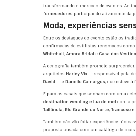
transformando o mercado de eventos. Ao to
fornecedores
participando ativamente da 
Moda, experiências sens
Entre os destaques do evento estão os trad
confirmadas de estilistas renomados com
Whitehall, Amora Bridal
e
Casa dos Vestid
A cenografia também promete surpreender.
arquitetos
Harley Vix
— responsável pela d
David
— e
Dannilo Camargos
, que esteve à
E para os casais que sonham com uma celeb
destination wedding e lua de mel
com a pr
Tailândia, Rio Grande do Norte
,
Trancoso
e
Também não vão faltar experiências únicas:
proposta ousada com um catálogo de mais d