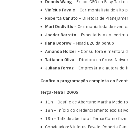
Dennis Wang
– Ex-co-CEO da Easy Taxi e
Vinícius Favale
– Cerimonialista de alto 
Roberta Canuto
– Diretora de Planejamen
Mari Dedivitis
– Cerimonialista de evento
Jaeder Barreto
– Especialista em cerimo
Ilana Bobrow
– Head B2C da benup
Amanda Holzer
– Consultora e mentora d
Tatianna Oliva
– Diretora da Cross Netwo
Juliana Ferraz
– Empresária e autora do l
Confira a programação completa do Event
Terça-feira | 20/05
11h – Desfile de Abertura: Martha Medeiro
18h – Início do credenciamento exclusivo
19h – Talk de abertura I Tema: Como faze
Convidados: Vinícius Favale, Roberta Canu