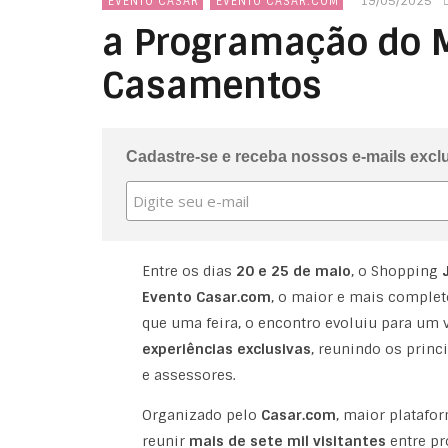
19/05/2025
EVENTO CASAR
EVENTO CASAR.COM
a Programação do M
Casamentos
Cadastre-se e receba nossos e-mails excl
Entre os dias
20 e 25 de maio
, o Shopping
Evento Casar.com
, o maior e mais complet
que uma feira, o encontro evoluiu para um 
experiências exclusivas
, reunindo os princ
e assessores.
Organizado pelo
Casar.com
, maior platafor
reunir
mais de sete mil visitantes
entre pr