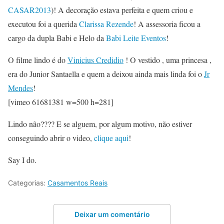
CASAR2013
)! A decoração estava perfeita e quem criou e
executou foi a querida
Clarissa Rezende
! A assessoria ficou a
cargo da dupla Babi e Helo da
Babi Leite Eventos
!
O filme lindo é do
Vinicius Credidio
! O vestido , uma princesa ,
era do Junior Santaella e quem a deixou ainda mais linda foi o
Jr
Mendes
!
[vimeo 61681381 w=500 h=281]
Lindo não???? E se alguem, por algum motivo, não estiver
conseguindo abrir o video,
clique aqui
!
Say I do.
Categorias:
Casamentos Reais
Deixar um comentário