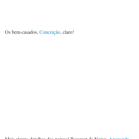
Os bem-casados,
Conceição
, claro!
Mais alguns detalhes dos noivos! Bouquet da Noiva,
Aparecida