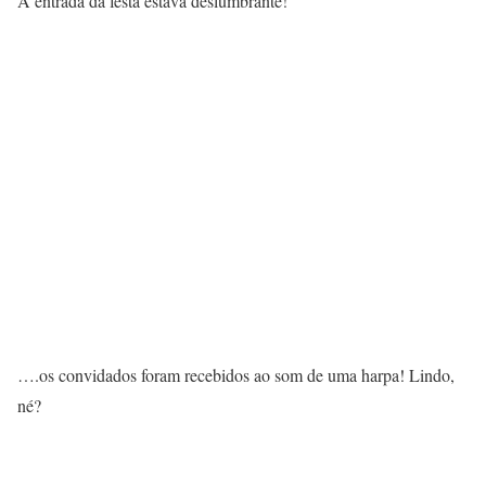
A entrada da festa estava deslumbrante!
….os convidados foram recebidos ao som de uma harpa! Lindo,
né?