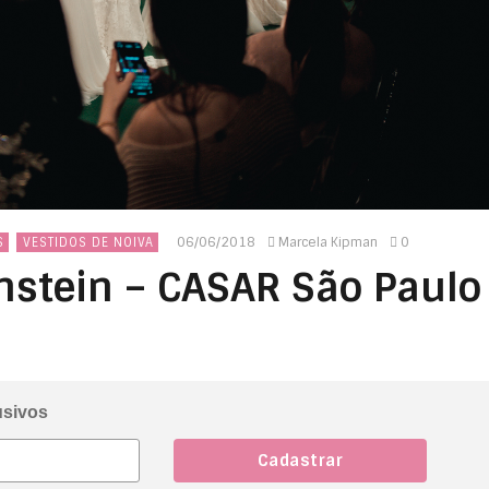
06/06/2018
Marcela Kipman
0
S
VESTIDOS DE NOIVA
onstein – CASAR São Paulo
usivos