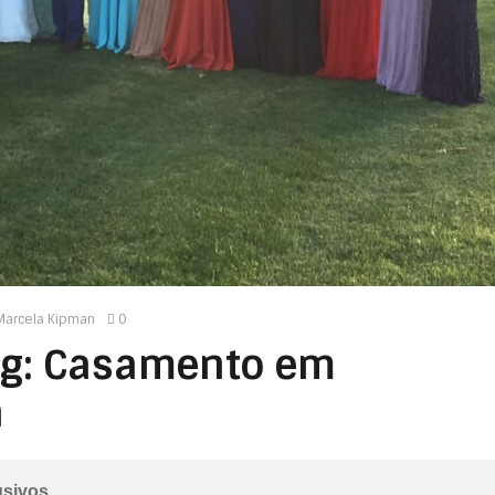
Marcela Kipman
0
ng: Casamento em
a
usivos