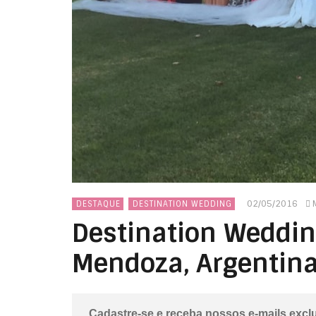
02/05/2016
DESTAQUE
DESTINATION WEDDING
Destination Weddi
Mendoza, Argentin
Cadastre-se e receba nossos e-mails excl