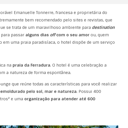
rável Emanuelle Tonnerre, francesa e proprietária do
tremamente bem recomendado pelo sites e revistas, que
 que se trata de um maravilhoso ambiente para
destination
o para passar
alguns dias
off
com o seu amor
ou, quem
do em uma praia paradisíaca, o hotel dispõe de um serviço
fica na
praia da Ferradura
. O hotel é uma celebração a
com a natureza de forma espontânea.
nge que reúne todas as características para você realizar
emoldurado pelo sol, mar e natureza
. Possui 400
etros² e uma
organização para atender até 600