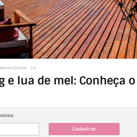
Marcela Kipman
0
g e lua de mel: Conheça o
usivos