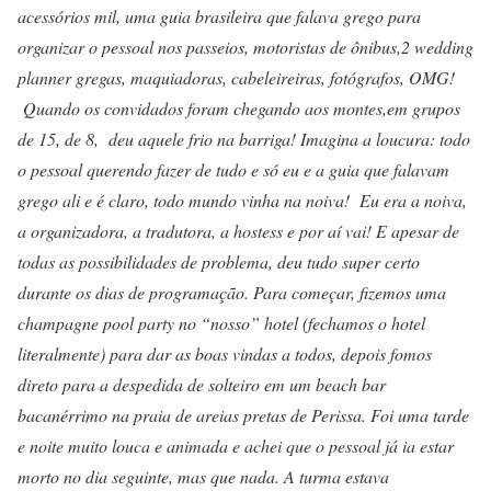
acessórios mil, uma guia brasileira que falava grego para
organizar o pessoal nos passeios, motoristas de ônibus,2 wedding
planner gregas, maquiadoras, cabeleireiras, fotógrafos, OMG!
Quando os convidados foram chegando aos montes,em grupos
de 15, de 8, deu aquele frio na barriga! Imagina a loucura: todo
o pessoal querendo fazer de tudo e só eu e a guia que falavam
grego ali e é claro, todo mundo vinha na noiva! Eu era a noiva,
a organizadora, a tradutora, a hostess e por aí vai! E apesar de
todas as possibilidades de problema, deu tudo super certo
durante os dias de programação. Para começar, fizemos uma
champagne pool party no “nosso” hotel (fechamos o hotel
literalmente) para dar as boas vindas a todos, depois fomos
direto para a despedida de solteiro em um beach bar
bacanérrimo na praia de areias pretas de Perissa. Foi uma tarde
e noite muito louca e animada e achei que o pessoal já ia estar
morto no dia seguinte, mas que nada. A turma estava