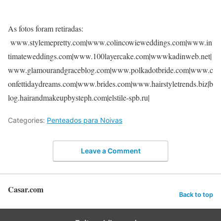
As fotos foram retiradas:
www.stylemepretty.com|www.colincowieweddings.com|www.in
timateweddings.com|www.100layercake.com|wwwkadinweb.net|
www.glamourandgraceblog.com|www.polkadotbride.com|www.c
onfettidaydreams.com|www.brides.com|www.hairstyletrends.biz|b
log.hairandmakeupbysteph.com|elstile-spb.ru|
Categories:
Penteados para Noivas
Leave a Comment
Casar.com
Back to top