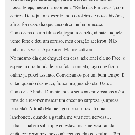
nossa Igreja, nesse dia ocorreu a “Rede das Princesas”, com
certeza Deus ja tinha escrito todo o roteiro de nossa história,
afinal foi nesse dia que encontrei minha princesa.
Como cena de um filme ela jogou o cabelo, aí bateu aquele
vento forte e deu um sorriso, meu coração acelerou. Não
tinha mais volta. Apaixonei. Ela me cativou.
No mesmo dia que cheguei em casa, adicionei ela no Face, e
esperei a oportunidade para falar com ela, logo que ficou
online ja puxei assunto. Conversamos por um bom tempo. E
então quando desliguei, fiquei imaginando ela. Uau…
Como ela é linda. Durante toda a semana conversamos até a
irmã dela resolver marcar um encontro surpresa (surpresa
para ela). A irmã dela me ligou para irmos há uma
lanchonete, quando a gatinha me viu ficou nervosa…
haha… mal ela sabia que eu estava mais nervoso ainda…
então conversamos, nos conhecemos, rimos.. enfim… Em