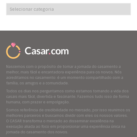
Nascemos com o propósito de tornar a jornada do casamento a
melhor, mais fácil e encantadora experiência para os noivos. Nós
acreditamos no casamento: é um momento compartilhado com a
família, os amigos e a comunidade.
Todos os dias nos perguntamos como estamos tornando a vida dos
casais mais fácil, divertida e fascinante. Fazemos tudo isso de forma
humana, com prazer e empolgação.
Somos referência de credibilidade no mercado, por isso reunimos os
melhores parceiros e buscamos dividir com eles os nossos valores.
O CASAR transforma o mercado ao disseminar excelência na
execução aliada ao foco em proporcionar uma experiência única na
jornada do casamento dos noivos.