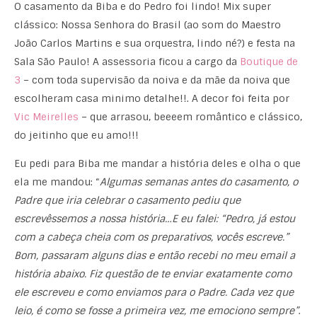
O casamento da Biba e do Pedro foi lindo! Mix super
clássico: Nossa Senhora do Brasil (ao som do Maestro
João Carlos Martins e sua orquestra, lindo né?) e festa na
Sala São Paulo! A assessoria ficou a cargo da
Boutique de
3
– com toda supervisão da noiva e da mãe da noiva que
escolheram casa minimo detalhe!!. A decor foi feita por
Vic Meirelles
– que arrasou, beeeem romântico e clássico,
do jeitinho que eu amo!!!
Eu pedi para Biba me mandar a história deles e olha o que
ela me mandou: “
Algumas semanas antes do casamento, o
Padre que iria celebrar o casamento pediu que
escrevêssemos a nossa história…E eu falei: “Pedro, já estou
com a cabeça cheia com os preparativos, vocês escreve.”
Bom, passaram alguns dias e então recebi no meu email a
história abaixo. Fiz questão de te enviar exatamente como
ele escreveu e como enviamos para o Padre. Cada vez que
leio, é como se fosse a primeira vez, me emociono sempre”
.