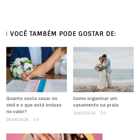
VOCÊ TAMBÉM PODE GOSTAR DE:
Quanto custa casar no
Como organizar um
civil e o que está incluso
casamento na praia
no valor?
20/03/2026
0
Marcela
05/06/2026
0
Kipman
Marcela
Kipman