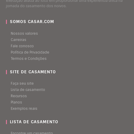
execução aliada ao foco em proporcionar uma experiência única na
jornada do casamento dos noivos.
SOMOS CASAR.COM
Nossos valores
Carreiras
Fale conosco
Política de Privacidade
Termos e Condições
SITE DE CASAMENTO
Faça seu site
Lista de casamento
Recursos
Planos
Exemplos reais
LISTA DE CASAMENTO
Encontre um casamento