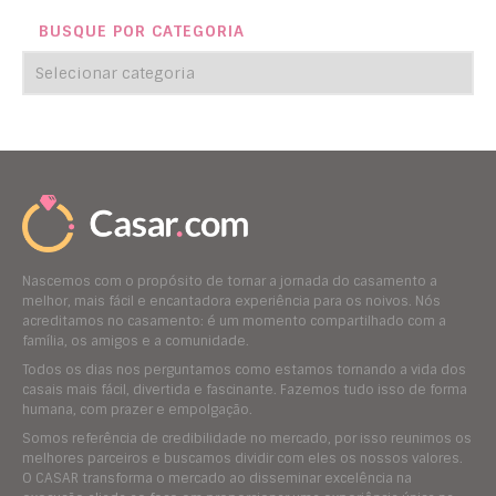
BUSQUE POR CATEGORIA
Nascemos com o propósito de tornar a jornada do casamento a
melhor, mais fácil e encantadora experiência para os noivos. Nós
acreditamos no casamento: é um momento compartilhado com a
família, os amigos e a comunidade.
Todos os dias nos perguntamos como estamos tornando a vida dos
casais mais fácil, divertida e fascinante. Fazemos tudo isso de forma
humana, com prazer e empolgação.
Somos referência de credibilidade no mercado, por isso reunimos os
melhores parceiros e buscamos dividir com eles os nossos valores.
O CASAR transforma o mercado ao disseminar excelência na