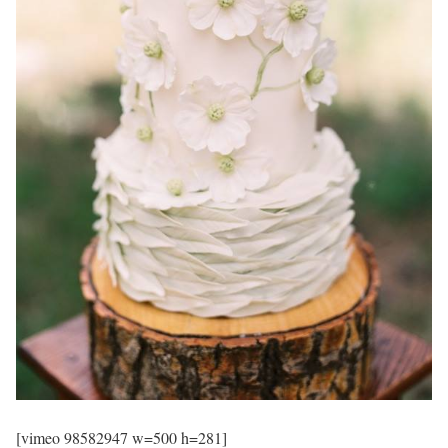
[vimeo 98582947 w=500 h=281]