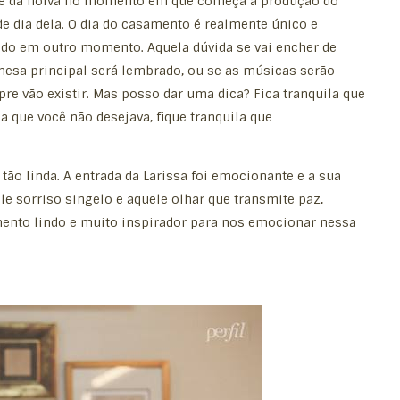
nte da noiva no momento em que começa a produção do
e dia dela. O dia do casamento é realmente único e
ido em outro momento. Aquela dúvida se vai encher de
 mesa principal será lembrado, ou se as músicas serão
 vão existir. Mas posso dar uma dica? Fica tranquila que
ma que você não desejava, fique tranquila que
ão linda. A entrada da Larissa foi emocionante e a sua
e sorriso singelo e aquele olhar que transmite paz,
mento lindo e muito inspirador para nos emocionar nessa