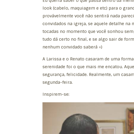
Eu queria saber o que passa dentro da me
look (cabelo, maquiagem e etc) para o grand
provávelmente você não sentirá nada parec
convidados na igreja, se aquele detalhe na
tocadas no momento que você sonhou sempre
tudo dá certo no final, e se algo sair de for
nenhum convidado saberá =)
A Larissa e o Renato casaram de uma forma t
serenidade foi o que mais me encatou. Aquel
segurança, felicidade. Realmente, um casa
segunda-feira.
Inspirem-se: