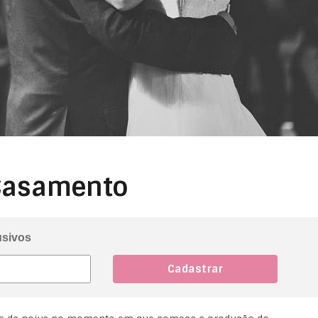
 Casamento
usivos