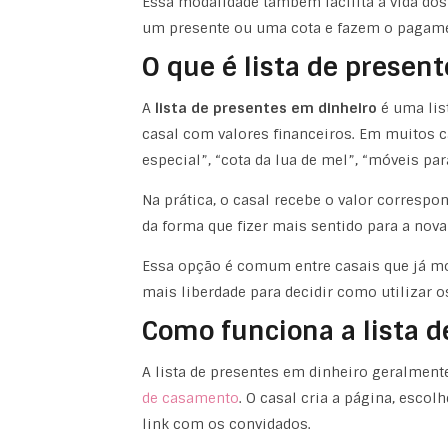
Essa modalidade também facilita a vida do
um presente ou uma cota e fazem o pagament
O que é lista de presen
A
lista de presentes em dinheiro
é uma lis
casal com valores financeiros. Em muitos c
especial”, “cota da lua de mel”, “móveis par
Na prática, o casal recebe o valor correspo
da forma que fizer mais sentido para a nova 
Essa opção é comum entre casais que já mo
mais liberdade para decidir como utilizar o
Como funciona a lista d
A lista de presentes em dinheiro geralmen
de casamento
. O casal cria a página, escol
link com os convidados.