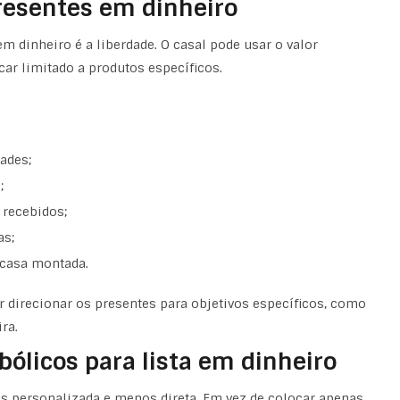
resentes em dinheiro
em dinheiro é a liberdade. O casal pode usar o valor
ar limitado a produtos específicos.
ades;
l
;
 recebidos;
as;
 casa montada.
r direcionar os presentes para objetivos específicos, como
ra.
bólicos para lista em dinheiro
s personalizada e menos direta. Em vez de colocar apenas