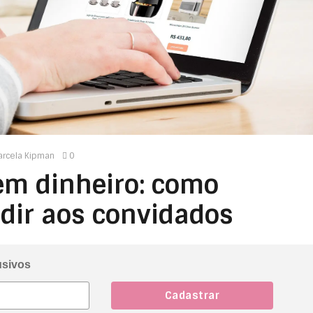
rcela Kipman
0
 em dinheiro: como
dir aos convidados
usivos