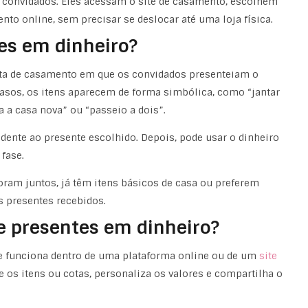
s convidados. Eles acessam o site de casamento, escolhem
o online, sem precisar se deslocar até uma loja física.
tes em dinheiro?
ta de casamento em que os convidados presenteiam o
asos, os itens aparecem de forma simbólica, como “jantar
a a casa nova” ou “passeio a dois”.
ndente ao presente escolhido. Depois, pode usar o dinheiro
fase.
ram juntos, já têm itens básicos de casa ou preferem
s presentes recebidos.
e presentes em dinheiro?
te funciona dentro de uma plataforma online ou de um
site
he os itens ou cotas, personaliza os valores e compartilha o