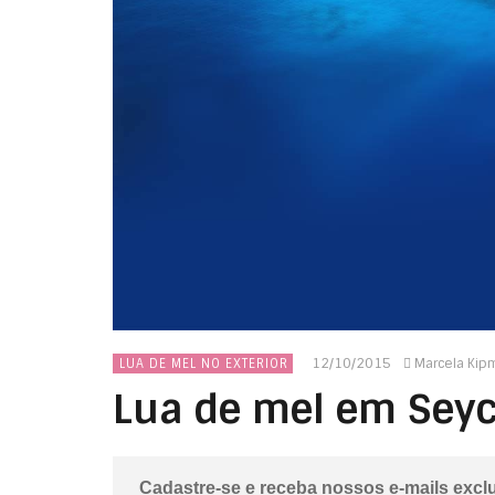
12/10/2015
Marcela Kip
LUA DE MEL NO EXTERIOR
Lua de mel em Seyc
Cadastre-se e receba nossos e-mails excl