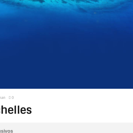
man
0
helles
usivos