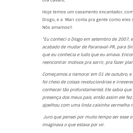
Olá Casais,
Hoje temos um casamento encantador, com 
Diogo, e a Mari conta pra gente como eles
Nós amamos!!
“
Eu conheci o Diogo em setembro de 2007, e
acabado de mudar de Paranavaí-PR, para Sin
que eu conhecia e tudo que eu amava. Encont
reencontrar motivos pra sorrir, pra fazer pl
Começamos a namorar em 01 de outubro, e e
foi cheio de coisas revolucionárias e irrev
conhecer tão profundamente). Ele sabia que 
presença dos meus pais, então assim ele fez.
ajoelhou com uma linda caixinha vermelha n
Juro que pensei por muito tempo ser esse o 
imaginava o que estava por vir.