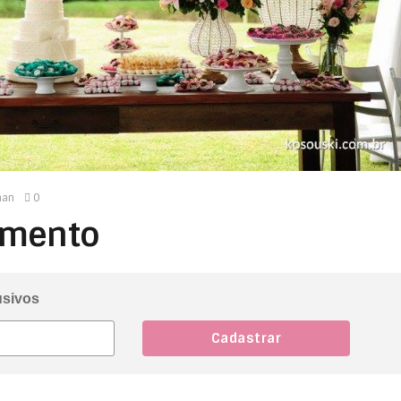
man
0
amento
usivos