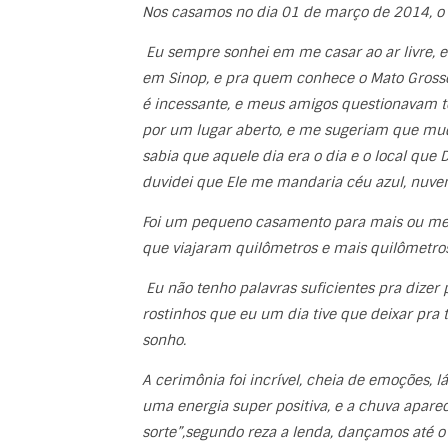
Nos casamos no dia 01 de março de 2014, o dia
Eu sempre sonhei em me casar ao ar livre, 
em Sinop, e pra quem conhece o Mato Grosso
é incessante, e meus amigos questionavam 
por um lugar aberto, e me sugeriam que mu
sabia que aquele dia era o dia e o local qu
duvidei que Ele me mandaria céu azul, nuven
Foi um pequeno casamento para mais ou men
que viajaram quilômetros e mais quilômetros
Eu não tenho palavras suficientes pra dizer 
rostinhos que eu um dia tive que deixar pra 
sonho.
A cerimônia foi incrível, cheia de emoções, lá
uma energia super positiva, e a chuva apar
sorte”,segundo reza a lenda, dançamos até o 