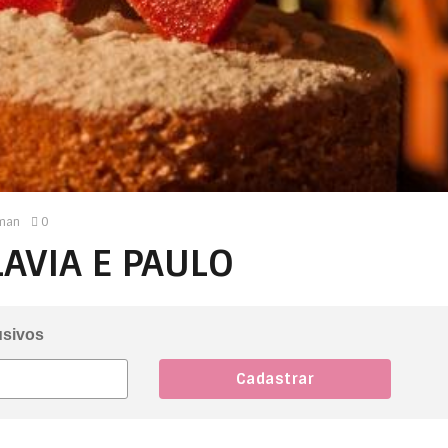
man
0
AVIA E PAULO
usivos