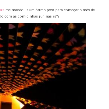
ira
me mandou!! Um ótimo post para começar o mês de
o com as comidinhas juninas rs??